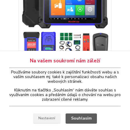
Na vašem soukromí nám záleží
Autel MaxIM IM608 II Pro
91 900 Kč
Používáme soubory cookies k zajištění funkčnosti webu a s
1-2 ks skladem
/
ks
vaším
souhlasem
mj. také k personalizaci obsahu našich
Přidat do košíku
webových stránek.
Kliknutím na tlačítko „Souhlasím“ nám dáváte souhlas s
využívaním cookies a předáním údajů o chování na webu pro
zobrazení cílené reklamy.
strana
z 1
Souhlasím
Nastavení