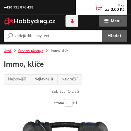
0
ks
+420 731 876 438
za
0,00 Kč
Menu
Hledat
Úvod
Servisní přístroje
Immo, klíče
Immo, klíče
Nejnovější
Nejlevnější
Nejdražší
Zobrazuji 1-2 z 2
strana
z 1