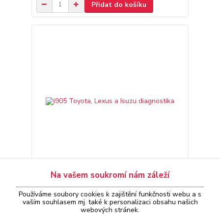
Přidat do košíku
Na vašem soukromí nám záleží
i905 Toyota, Lexus a Isuzu diagnostika
4 990 Kč
Používáme soubory cookies k zajištění funkčnosti webu a s
1-2 ks skladem
/
ks
vaším
souhlasem
mj. také k personalizaci obsahu našich
Přidat do košíku
webových stránek.