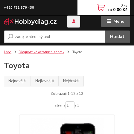
0
ks
+420 731 876 438
za
0,00 Kč
Menu
Hledat
Úvod
Diagnostika ostatních značek
Toyota
Toyota
Nejnovější
Nejlevnější
Nejdražší
Zobrazuji 1-12 z 12
strana
z 1