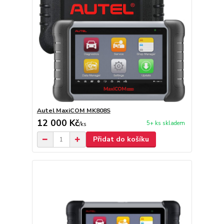
Autel MaxiCOM MK808S
12 000 Kč
5+ ks skladem
/
ks
Přidat do košíku