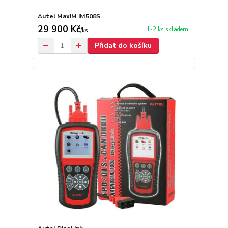
Autel MaxIM IM508S
29 900 Kč
1-2 ks skladem
/
ks
Přidat do košíku