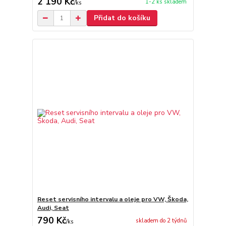
2 190 Kč
1-2 ks skladem
/
ks
Přidat do košíku
Reset servisního intervalu a oleje pro VW, Škoda,
Audi, Seat
790 Kč
skladem do 2 týdnů
/
ks