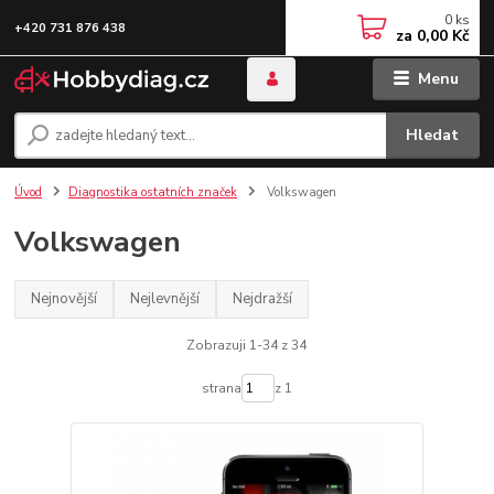
0
ks
+420 731 876 438
za
0,00 Kč
Menu
Hledat
Úvod
Diagnostika ostatních značek
Volkswagen
Volkswagen
Nejnovější
Nejlevnější
Nejdražší
Zobrazuji 1-34 z 34
strana
z 1