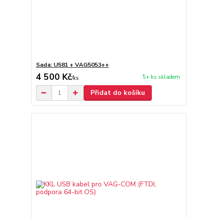
Sada: U581 + VAG5053++
4 500 Kč
5+ ks skladem
/
ks
Přidat do košíku