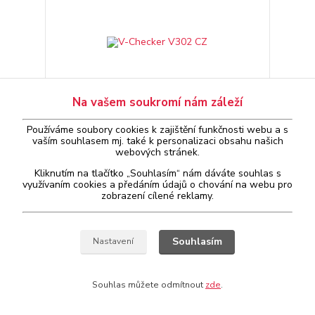
Na vašem soukromí nám záleží
Používáme soubory cookies k zajištění funkčnosti webu a s
vaším
souhlasem
mj. také k personalizaci obsahu našich
webových stránek.
V-Checker V302 CZ
Kliknutím na tlačítko „Souhlasím“ nám dáváte souhlas s
neznámá doba
2 776 Kč
využívaním cookies a předáním údajů o chování na webu pro
dodání
/
ks
zobrazení cílené reklamy.
Přidat do košíku
Souhlasím
Nastavení
Souhlas můžete odmítnout
zde
.