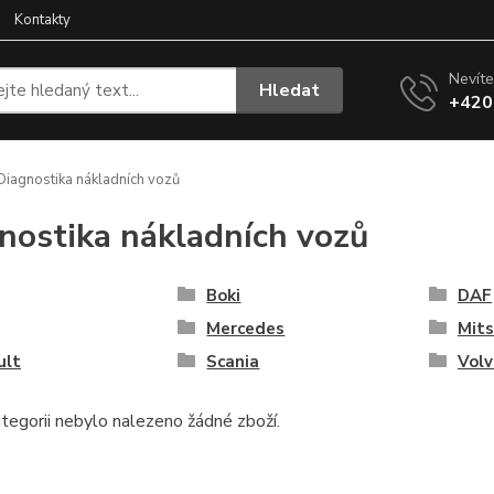
Kontakty
Nevíte
Hledat
+420
iagnostika nákladních vozů
nostika nákladních vozů
Boki
DAF
Mercedes
Mits
ult
Scania
Volv
tegorii nebylo nalezeno žádné zboží.