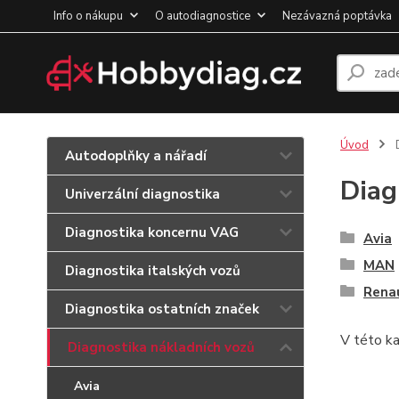
Info o nákupu
O autodiagnostice
Nezávazná poptávka
Úvod
D
Autodoplňky a nářadí
Diag
Univerzální diagnostika
Diagnostika koncernu VAG
Avia
MAN
Diagnostika italských vozů
Rena
Diagnostika ostatních značek
V této ka
Diagnostika nákladních vozů
Avia