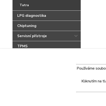
Tatra
LPG diagnostika
Chiptuning
Servisní přístroje
TPMS
Adaptéry OBD-II
PC doplňky
Používáme soubory
Akční produkty
Kliknutím na t