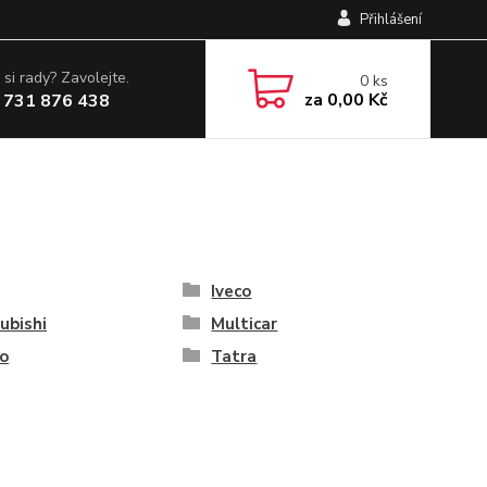
Přihlášení
 si rady? Zavolejte.
0
ks
za
0,00 Kč
 731 876 438
Iveco
ubishi
Multicar
o
Tatra