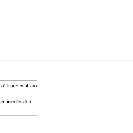
aké k personalizaci
ředáním údajů o