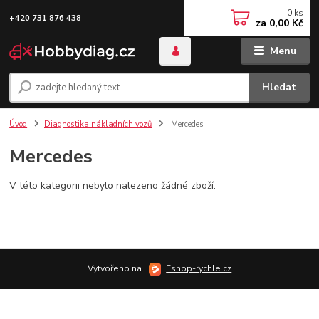
0
ks
+420 731 876 438
za
0,00 Kč
Menu
Hledat
Úvod
Diagnostika nákladních vozů
Mercedes
Mercedes
V této kategorii nebylo nalezeno žádné zboží.
Vytvořeno na
Eshop-rychle.cz