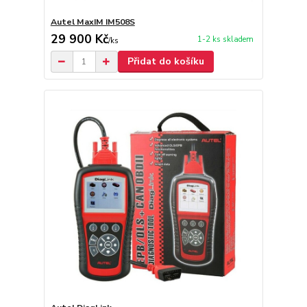
Autel MaxIM IM508S
29 900 Kč
1-2 ks skladem
/
ks
Přidat do košíku