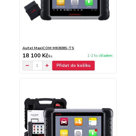
Autel MaxiCOM MK808S-TS
18 100 Kč
1-2 ks skladem
/
ks
Přidat do košíku