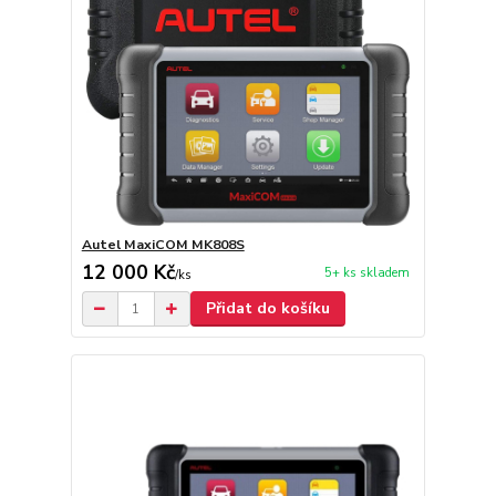
Autel MaxiCOM MK808S
12 000 Kč
5+ ks skladem
/
ks
Přidat do košíku