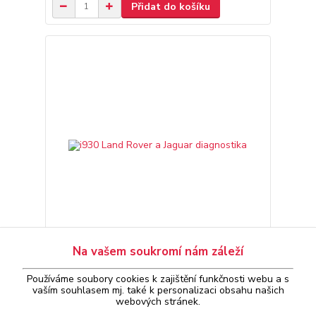
Přidat do košíku
Na vašem soukromí nám záleží
i930 Land Rover a Jaguar diagnostika
4 590 Kč
Používáme soubory cookies k zajištění funkčnosti webu a s
skladem do týdne
/
ks
vaším
souhlasem
mj. také k personalizaci obsahu našich
Přidat do košíku
webových stránek.