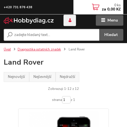
0
ks
+420 731 876 438
za
0,00 Kč
Menu
Hledat
Úvod
Diagnostika ostatních značek
Land Rover
Land Rover
Nejnovější
Nejlevnější
Nejdražší
Zobrazuji 1-12 z 12
strana
z 1