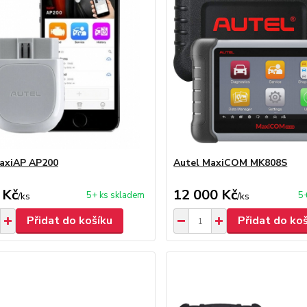
axiAP AP200
Autel MaxiCOM MK808S
 Kč
12 000 Kč
5+ ks skladem
5+
/
ks
/
ks
Přidat do košíku
Přidat do ko