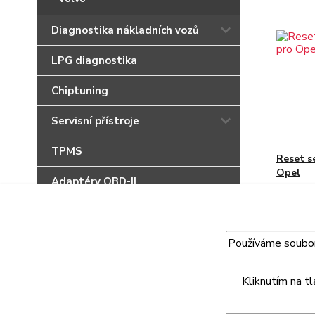
Diagnostika nákladních vozů
LPG diagnostika
Chiptuning
Servisní přístroje
TPMS
Reset se
Opel
Adaptéry OBD-II
790 K
PC doplňky
Akční produkty
Používáme soubory
Kliknutím na t