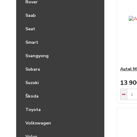
Rover
Saab
Seat
Smart
Ssangyong
Autel M
Subaru
13 90
Suzuki
Škoda
Toyota
Volkswagen
Volvo