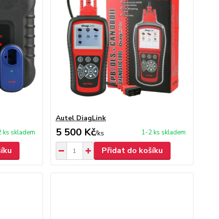
Autel DiagLink
5 500 Kč
2 ks skladem
1-2 ks skladem
/
ks
šíku
Přidat do košíku