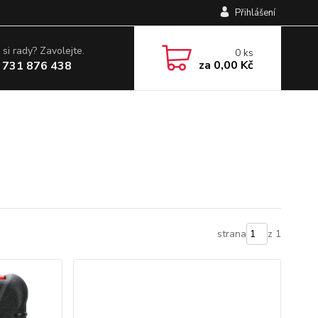
Přihlášení
 si rady? Zavolejte.
0
ks
za
0,00 Kč
 731 876 438
strana
z 1