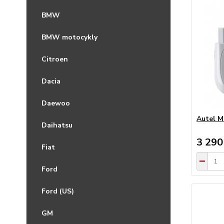
BMW
BMW motocykly
Citroen
Dacia
Daewoo
Autel M
Daihatsu
3 290
Fiat
Ford
Ford (US)
GM