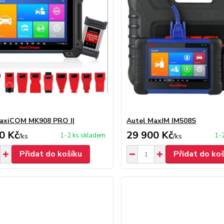
axiCOM MK908 PRO II
Autel MaxIM IM508S
0 Kč
29 900 Kč
1-2 ks skladem
1-
/
ks
/
ks
Přidat do košíku
Přidat do ko