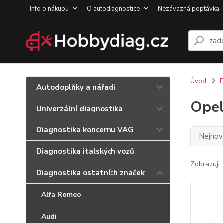
Info o nákupu
O autodiagnostice
Nezávazná poptávka
Úvod
D
Autodoplňky a nářadí
Ope
Univerzální diagnostika
Diagnostika koncernu VAG
Nejnově
Diagnostika italských vozů
Zobrazuji 
Diagnostika ostatních značek
Alfa Romeo
Audi