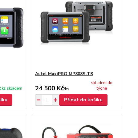
Autel MaxiPRO MP808S-TS
skladem do
24 500 Kč
2 ks skladem
týdne
/
ks
šíku
Přidat do košíku