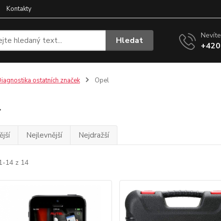
Kontakty
Nevíte
Hledat
+420
iagnostika ostatních značek
Opel
l
jší
Nejlevnější
Nejdražší
1-14 z 14