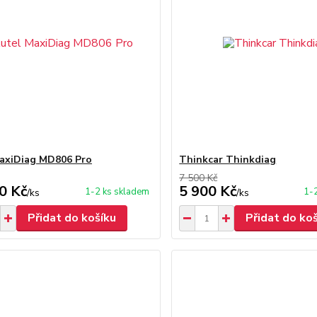
axiDiag MD806 Pro
Thinkcar Thinkdiag
7 500 Kč
0 Kč
5 900 Kč
1-2 ks skladem
1-
/
ks
/
ks
Přidat do košíku
Přidat do ko