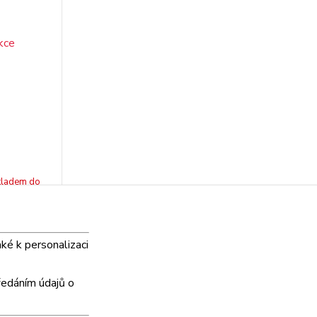
kladem do
týdne
šíku
aké k personalizaci
strana
z 1
ředáním údajů o