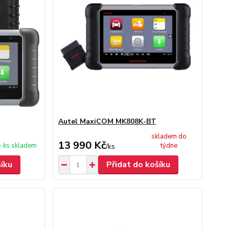
Autel MaxiCOM MK808K-BT
skladem do
13 990 Kč
 ks skladem
týdne
/
ks
šíku
Přidat do košíku