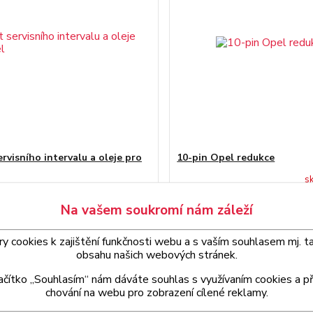
rvisního intervalu a oleje pro
10-pin Opel redukce
s
č
490 Kč
Skladem
/
ks
/
ks
Na vašem soukromí nám záleží
Přidat do košíku
Přidat do ko
 cookies k zajištění funkčnosti webu a s
vaším
souhlasem
mj. t
obsahu našich webových stránek.
lačítko „Souhlasím“ nám dáváte souhlas s využívaním cookies a p
chování na webu pro zobrazení cílené reklamy.