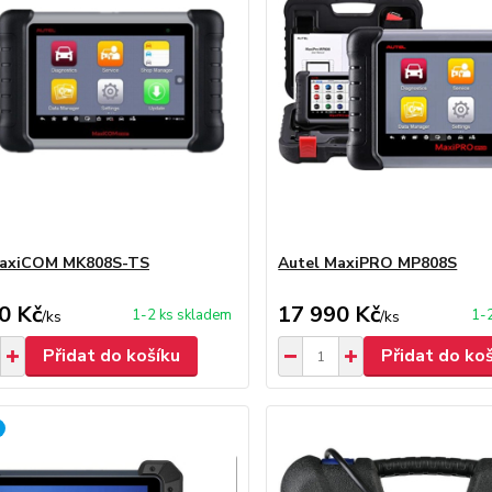
MaxiCOM MK808S-TS
Autel MaxiPRO MP808S
0 Kč
17 990 Kč
1-2 ks skladem
1-
/
ks
/
ks
Přidat do košíku
Přidat do ko