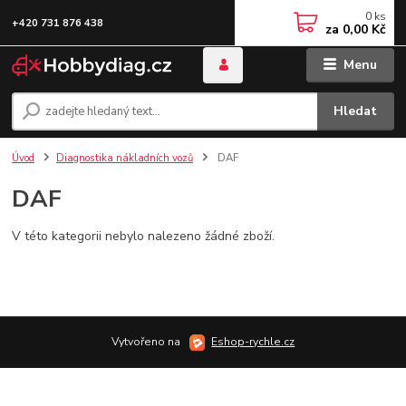
0
ks
+420 731 876 438
za
0,00 Kč
Menu
Hledat
Úvod
Diagnostika nákladních vozů
DAF
DAF
V této kategorii nebylo nalezeno žádné zboží.
Vytvořeno na
Eshop-rychle.cz