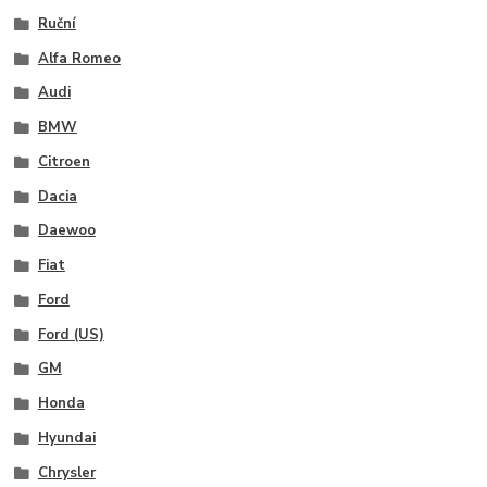
Ruční
Alfa Romeo
Audi
BMW
Citroen
Dacia
Daewoo
Fiat
Ford
Ford (US)
GM
Honda
Hyundai
Chrysler