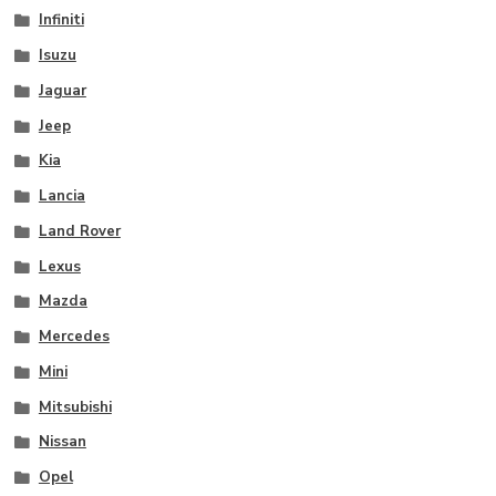
Infiniti
Isuzu
Jaguar
Jeep
Kia
Lancia
Land Rover
Lexus
Mazda
Mercedes
Mini
Mitsubishi
Nissan
Opel