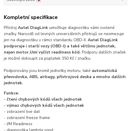
Kompletní specifikace
Přístroj
Autel DiagLink
umožňuje diagnostiku vámi zvolené
značky. Narozdíl od levných univerzálních přístrojů se neomezuje
jen na diagnostiku v rámci standardu OBD-II.
Autel DiagLink
podporuje i starší vozy (OBD-I) a také většinu jednotek,
nejen motor.
Umí vyčíst readiness kód.
Podporu dalších značek
je možné dokoupit za poplatek 350 Kč / značku.
Podporovány jsou kromě jednotky motoru, také
automatická
převodovka, ABS, airbagy, přístrojová deska a mnoho dalších
jednotek.
Funkce:
- čtení chybových kódů všech jednotek
- výmaz chybových kódů všech jednotek
- zobrazení live dat
- zobrazení freeze frame
- I/M Readiness
- diagnostika lambda sond