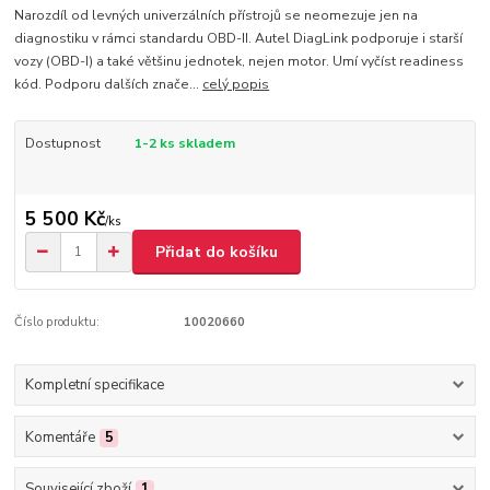
Narozdíl od levných univerzálních přístrojů se neomezuje jen na
diagnostiku v rámci standardu OBD-II. Autel DiagLink podporuje i starší
vozy (OBD-I) a také většinu jednotek, nejen motor. Umí vyčíst readiness
kód. Podporu dalších znače...
celý popis
Dostupnost
1-2 ks skladem
5 500 Kč
/
ks
Přidat do košíku
Číslo produktu:
10020660
Kompletní specifikace
Komentáře
5
Související zboží
1