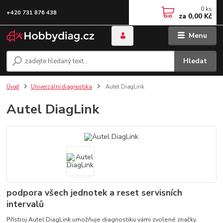
0
ks
+420 731 876 438
za
0,00 Kč
Menu
Hledat
Úvod
Univerzální diagnostika
Autel DiagLink
Autel DiagLink
podpora všech jednotek a reset servisních
intervalů
Přístroj Autel DiagLink umožňuje diagnostiku vámi zvolené značky.