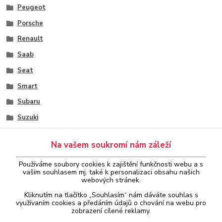
Peugeot
Porsche
Renault
Saab
Seat
Smart
Subaru
Suzuki
Škoda
Na vašem soukromí nám záleží
Toyota
Používáme soubory cookies k zajištění funkčnosti webu a s
Volkswagen
vaším
souhlasem
mj. také k personalizaci obsahu našich
webových stránek.
Volvo
Kliknutím na tlačítko „Souhlasím“ nám dáváte souhlas s
Readiness
využívaním cookies a předáním údajů o chování na webu pro
zobrazení cílené reklamy.
Reset servisní inspekce