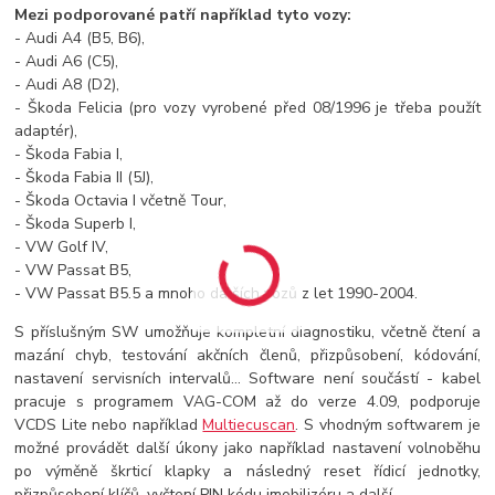
Mezi podporované patří například tyto vozy:
- Audi A4 (B5, B6),
- Audi A6 (C5),
- Audi A8 (D2),
- Škoda Felicia (pro vozy vyrobené před 08/1996 je třeba použít
adaptér),
- Škoda Fabia I,
- Škoda Fabia II (5J),
- Škoda Octavia I včetně Tour,
- Škoda Superb I,
- VW Golf IV,
- VW Passat B5,
- VW Passat B5.5 a mnoho dalších vozů z let 1990-2004.
S příslušným SW umožňuje kompletní diagnostiku, včetně čtení a
mazání chyb, testování akčních členů, přizpůsobení, kódování,
nastavení servisních intervalů... Software není součástí - kabel
pracuje s programem VAG-COM až do verze 4.09, podporuje
VCDS Lite nebo například
Multiecuscan
. S vhodným softwarem je
možné provádět další úkony jako například nastavení volnoběhu
po výměně škrticí klapky a následný reset řídicí jednotky,
přizpůsobení klíčů, vyčtení PIN kódu imobilizéru a další.