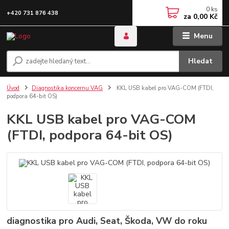
0
ks
+420 731 876 438
za
0,00 Kč
Menu
Hledat
Úvod
Diagnostika koncernu VAG
KKL USB kabel pro VAG-COM (FTDI,
podpora 64-bit OS)
KKL USB kabel pro VAG-COM
(FTDI, podpora 64-bit OS)
diagnostika pro Audi, Seat, Škoda, VW do roku