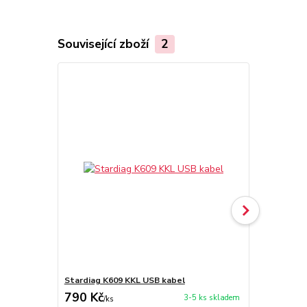
Související zboží
2
Stardiag K609 KKL USB kabel
VAG-COM Ma
790 Kč
11 979 
3-5 ks skladem
/
ks