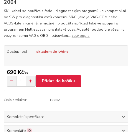
2004
KKL kabel se používá s řadou diagnostických programů. Je kompatibilní
se SW pro diagnostiku vozů koncernu VAG, jako je VAG-COM nebo
VCDS-Lite, nicméně je možné ho použít například také ve spojení s
programem Multiecuscan pro italské vozy. Adaptér podporuje všechny
vozy koncernu VAG s OBD-II zásuvkou...
celý popis
Dostupnost
skladem do týdne
690 Kč
/
ks
Přidat do košíku
Číslo produktu:
10032
Kompletní specifikace
Komentáře
0