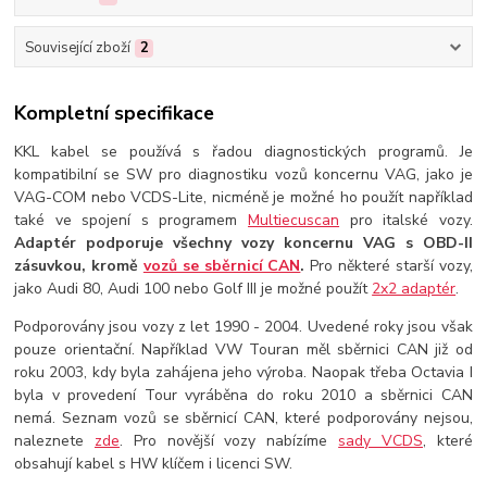
Související zboží
2
Kompletní specifikace
KKL kabel se používá s řadou diagnostických programů. Je
kompatibilní se SW pro diagnostiku vozů koncernu VAG, jako je
VAG-COM nebo VCDS-Lite, nicméně je možné ho použít například
také ve spojení s programem
Multiecuscan
pro italské vozy.
Adaptér podporuje všechny vozy koncernu VAG s OBD-II
zásuvkou, kromě
vozů se sběrnicí CAN
.
Pro některé starší vozy,
jako Audi 80, Audi 100 nebo Golf III je možné použít
2x2 adaptér
.
Podporovány jsou vozy z let 1990 - 2004. Uvedené roky jsou však
pouze orientační. Například VW Touran měl sběrnici CAN již od
roku 2003, kdy byla zahájena jeho výroba. Naopak třeba Octavia I
byla v provedení Tour vyráběna do roku 2010 a sběrnici CAN
nemá. Seznam vozů se sběrnicí CAN, které podporovány nejsou,
naleznete
zde
. Pro novější vozy nabízíme
sady VCDS
, které
obsahují kabel s HW klíčem i licenci SW.