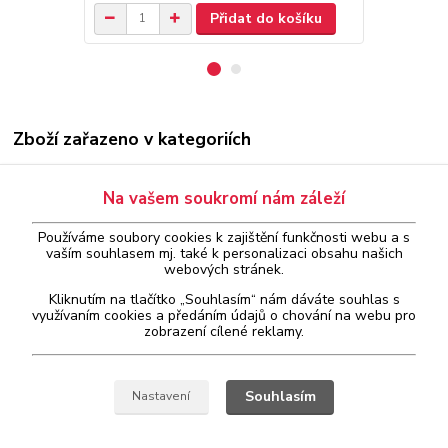
Přidat do košíku
Zboží zařazeno v kategoriích
Diagnostika koncernu VAG
Na vašem soukromí nám záleží
Diagnostika ostatních značek
Používáme soubory cookies k zajištění funkčnosti webu a s
Počítačová
vaším
souhlasem
mj. také k personalizaci obsahu našich
webových stránek.
Audi
Kliknutím na tlačítko „Souhlasím“ nám dáváte souhlas s
Seat
využívaním cookies a předáním údajů o chování na webu pro
zobrazení cílené reklamy.
Škoda
Volkswagen
Souhlasím
Nastavení