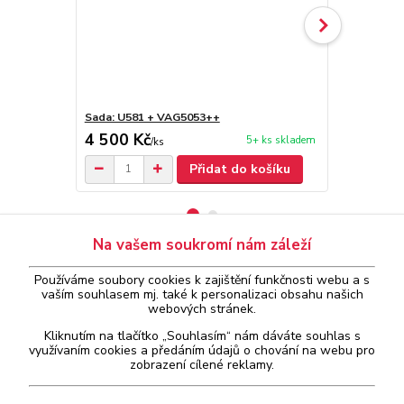
Sada: U581 + VAG5053++
ELM327 Blue
4 500 Kč
590 Kč
5+ ks skladem
/
ks
/
ks
Přidat do košíku
Na vašem soukromí nám záleží
Zboží zařazeno v kategoriích
Používáme soubory cookies k zajištění funkčnosti webu a s
vaším
souhlasem
mj. také k personalizaci obsahu našich
webových stránek.
Univerzální diagnostika
Kliknutím na tlačítko „Souhlasím“ nám dáváte souhlas s
Akční produkty
využívaním cookies a předáním údajů o chování na webu pro
zobrazení cílené reklamy.
Ruční
Readiness