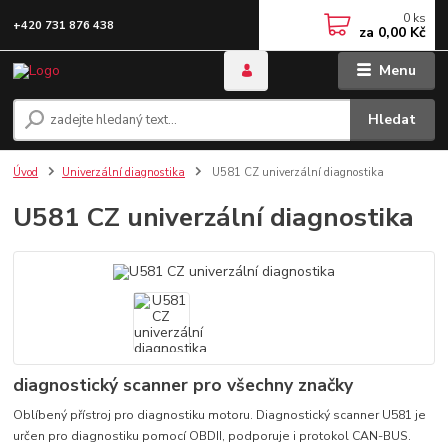
0
ks
+420 731 876 438
za
0,00 Kč
Menu
Hledat
Úvod
Univerzální diagnostika
U581 CZ univerzální diagnostika
U581 CZ univerzální diagnostika
diagnostický scanner pro všechny značky
Oblíbený přístroj pro diagnostiku motoru. Diagnostický scanner U581 je
určen pro diagnostiku pomocí OBDII, podporuje i protokol CAN-BUS.