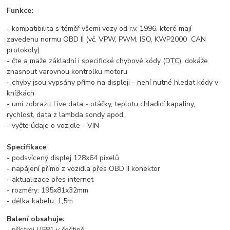
Funkce:
- kompatibilita s téměř všemi vozy od r.v. 1996, které mají
zavedenu normu OBD II (vč. VPW, PWM, ISO, KWP2000 CAN
protokoly)
- čte a maže základní i specifické chybové kódy (DTC), dokáže
zhasnout varovnou kontrolku motoru
- chyby jsou vypsány přímo na displeji - není nutné hledat kódy v
knížkách
- umí zobrazit Live data - otáčky, teplotu chladicí kapaliny,
rychlost, data z lambda sondy apod.
- vyčte údaje o vozidle - VIN
Specifikace
:
- podsvícený displej 128x64 pixelů
- napájení přímo z vozidla přes OBD II konektor
- aktualizace přes internet
- rozměry: 195x81x32mm
- délka kabelu: 1,5m
Balení obsahuje:
- přístroj U581 v češtině