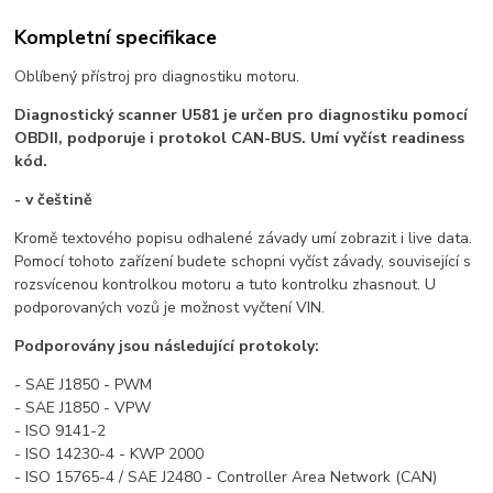
Kompletní specifikace
Oblíbený přístroj pro diagnostiku motoru.
Diagnostický scanner U581 je určen pro diagnostiku pomocí
OBDII, podporuje i protokol CAN-BUS.
Umí vyčíst readiness
kód.
- v češtině
Kromě textového popisu odhalené závady umí zobrazit i live data.
Pomocí tohoto zařízení budete schopni vyčíst závady, související s
rozsvícenou kontrolkou motoru a tuto kontrolku zhasnout. U
podporovaných vozů je možnost vyčtení VIN.
Podporovány jsou následující protokoly:
- SAE J1850 - PWM
- SAE J1850 - VPW
- ISO 9141-2
- ISO 14230-4 - KWP 2000
- ISO 15765-4 / SAE J2480 - Controller Area Network (CAN)