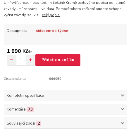
Umí vyčíst readiness kód. - v češtině Kromě textového popisu odhalené
závady umí zobrazit i live data. Pomocí tohoto zařízení budete schopni
vyčíst závady, souvis...
celý popis
Dostupnost
skladem do týdne
1 890 Kč
/
ks
Přidat do košíku
Číslo produktu:
099050
Kompletní specifikace
Komentáře
73
Související zboží
2