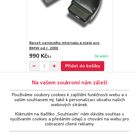
Reset servisního intervalu a oleje pro
BMW od r. 2001
990 Kč
Skladem
/
ks
Přidat do košíku
Na vašem soukromí nám záleží
Zboží zařazeno v kategoriích
Používáme soubory cookies k zajištění funkčnosti webu a s
vaším
souhlasem
mj. také k personalizaci obsahu našich
webových stránek.
Diagnostika ostatních značek
Kliknutím na tlačítko „Souhlasím“ nám dáváte souhlas s
Servisní přístroje
využívaním cookies a předáním údajů o chování na webu pro
zobrazení cílené reklamy.
BMW
Reset servisní inspekce