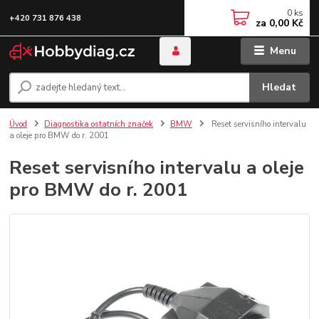
0
ks
+420 731 876 438
za
0,00 Kč
Menu
Hledat
Úvod
Diagnostika ostatních značek
BMW
Reset servisního intervalu
a oleje pro BMW do r. 2001
Reset servisního intervalu a oleje
pro BMW do r. 2001