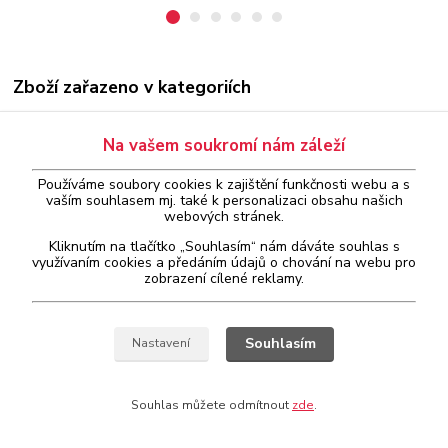
Zboží zařazeno v kategoriích
Diagnostika koncernu VAG
Na vašem soukromí nám záleží
Diagnostika ostatních značek
Používáme soubory cookies k zajištění funkčnosti webu a s
Počítačová
vaším
souhlasem
mj. také k personalizaci obsahu našich
webových stránek.
Audi
Kliknutím na tlačítko „Souhlasím“ nám dáváte souhlas s
Seat
využívaním cookies a předáním údajů o chování na webu pro
zobrazení cílené reklamy.
Škoda
Volkswagen
Souhlasím
Nastavení
Souhlas můžete odmítnout
zde
.
Vytvořeno na
Eshop-rychle.cz