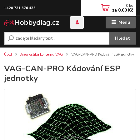
0
ks
+420 731 876 438
za
0,00 Kč
Menu
Hledat
Úvod
Diagnostika koncernu VAG
VAG-CAN-PRO Kódování ESP jednotky
VAG-CAN-PRO Kódování ESP
jednotky