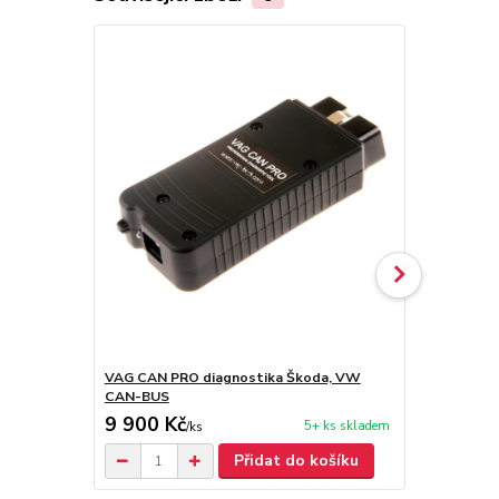
VAG CAN PRO diagnostika Škoda, VW
VAG CAN PR
CAN-BUS
CAN-BUS
9 900 Kč
11 900 
5+ ks skladem
/
ks
Přidat do košíku