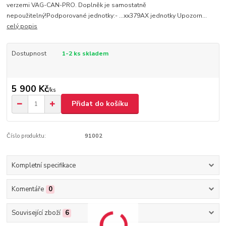
verzemi VAG-CAN-PRO. Doplněk je samostatně
nepoužitelný!Podporované jednotky:- ...xx379AX jednotky Upozorn...
celý popis
Dostupnost
1-2 ks skladem
5 900 Kč
/
ks
Přidat do košíku
Číslo produktu:
91002
Kompletní specifikace
Komentáře
0
Související zboží
6